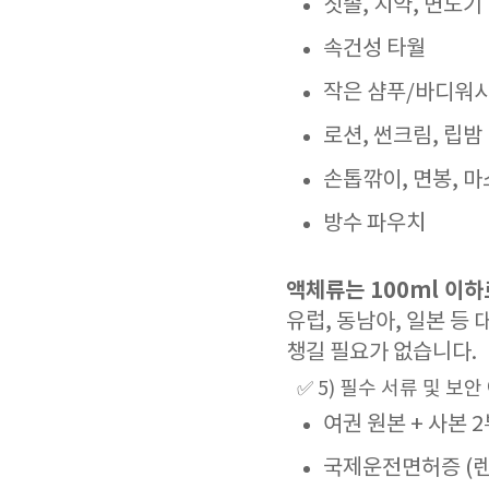
칫솔, 치약, 면도기
속건성 타월
작은 샴푸/바디워시 
로션, 썬크림, 립밤
손톱깎이, 면봉, 
방수 파우치
액체류는 100ml 이하
유럽, 동남아, 일본 등
챙길 필요가 없습니다.
✅ 5) 필수 서류 및 보
여권 원본 + 사본 
국제운전면허증 (렌