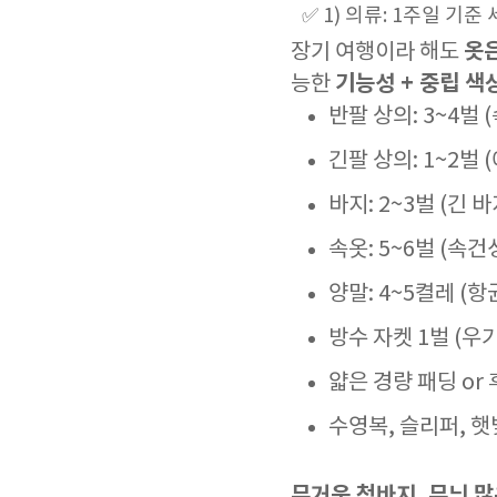
✅ 1) 의류: 1주일 기
옷은
장기 여행이라 해도
기능성 + 중립 색
능한
반팔 상의: 3~4벌
긴팔 상의: 1~2벌 
바지: 2~3벌 (긴 바
속옷: 5~6벌 (속건
양말: 4~5켤레 (항
방수 자켓 1벌 (우
얇은 경량 패딩 or
수영복, 슬리퍼, 햇
무거운 청바지, 무늬 많