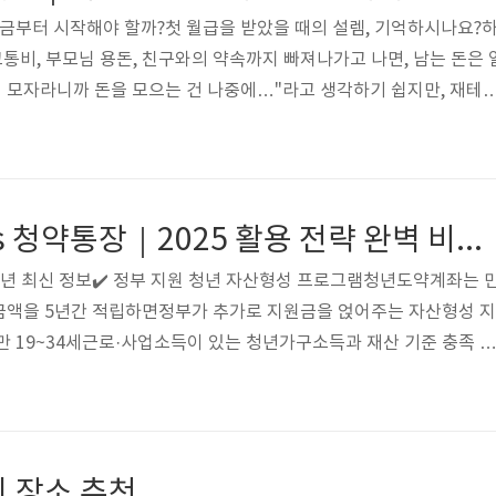
지금부터 시작해야 할까?첫 월급을 받았을 때의 설렘, 기억하시나요?
교통비, 부모님 용돈, 친구와의 약속까지 빠져나가고 나면, 남는 돈은 
이 모자라니까 돈을 모으는 건 나중에…"라고 생각하기 쉽지만, 재테
라, 돈이 없을 때부터 훈련하는 습관입니다.👉 20대의 재테크는 금
계: 사회 초년생을 위한 재테크 마인드 세팅잘못된 생각 바꿔야 할 생
중에 모으자작을수록 더욱 계획적으로 써야 한다적금이나 투자할 여유
동저축’부터 시작하자투자는 돈이 많은 사람이 하는 것ETF, 적립식 
청년도약계좌 vs 청약통장｜2025 활용 전략 완벽 비교 가이드
 재테크의 시..
25년 최신 정보✔️ 정부 지원 청년 자산형성 프로그램청년도약계좌는 
 금액을 5년간 적립하면정부가 추가로 지원금을 얹어주는 자산형성 지
상만 19~34세근로·사업소득이 있는 청년가구소득과 재산 기준 충족 시
부 기여금 + 이자 지원만기 시 최대 5,000만 원 이상 목돈 마련 가
 마련 필수 통장✔️ 청약통장은 내 집 마련의 첫걸음!주택청약종합저축
자격과 우선순위를 쌓는 통장입니다.✔️ 가입 대상나이, 소득 제한 없
 혜택국민주택과 민영주택 청약 자격 획득무주택 기간 + 납입횟수 → 
 장소 추천