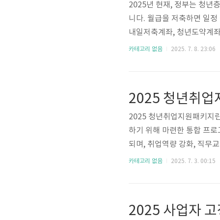
2025년 현재, 정부는 청
니다. 월급을 저축하면 일정
내일저축계좌, 청년도약계좌는
다.✅ 청년 자산형성 지원제
카테고리 없음
2025. 7. 8. 23:06
금액을 매칭하여 지급하는 
상품이라 볼 수 있습니다.🔍
중인 청년소득 기준: 기준 중
원 매칭최대 수령액: 3년간 약 
2025 청년취업지원패키지
하기 위해 마련한 통합 프
되며, 취업역량 강화, 직무
📌 주요 혜택 요약1. 취
카테고리 없음
2025. 7. 3. 00:15
정 및 훈련 로드맵 설계1:1
련 지원K-디지털 트레이닝,
이상의 교육비 전액 지원🔗
월 최대 50만 원 × 6개월