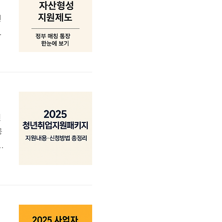
년
니
가
로
원
공
설
훈