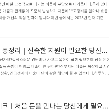
보면 매달 고정적으로 나가는 비용이 부담으로 다가옵니다.특히 임대
 등은 매출과 관계없이 꾸준히 발생하기 때문에**‘고정비를 얼마나 효율
수익률 개선의 핵심 전략이 됩니다.이번 글에서는 2025년 현재 기준으
하우 5가지를전기요금, 임대료, 세금, 보험료, 마케팅 비용 분야별로
정비 절감 노하우 5가지1. 사업자 전기요금 절감 팁한국전력의 시간
금 적용 등)노후 조명기 교체 시 LED 전환 비용 지원 사업 활용전력
 컨설팅 신청 가능예: 월 평균 50만 원 이상 전기료 → 30% 이상 절
긴급생계비 대출 총정리｜신속한 지원이 필요한 당신을 위한 현실 가이드
원..
으신가요?갑작스러운 병원비나 사고로 목돈이 급히 필요한데 당장 돈
소득 증빙이 어렵고 대출이 안 된다면?정부지원 대출은 복잡하고 시
 상황, 긴급생계비 대출이 단비 같은 해답이 될 수 있습니다.하루하루
일용직, 자영업자들에게 꼭 필요한 신속·소액·무보증 대출제도입니다.📌
생계비 대출 종류1. 서민금융진흥원 '긴급생계비 대출'대상: 소득 하
: 최대 100만원까지이자율: 연 2.5% 내외, 원리금 균등분할신청방
문 or 온라인 신청👉 서민금융진흥원 공식 홈페이지💡 하루 내 승
사회 초년생 재테크｜처음 돈을 만나는 당신에게 필요한 2025년 실전 전략
류 간소..