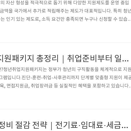
년층의 자산 형성을 적극적으로 돕기 위해 다양한 지원제도를 운영 중입
 금액을 국가에서 추가로 적립해주는 제도가 대표적입니다. 특히 청
 인기 있는 제도로, 소득 요건만 충족되면 누구나 신청할 수 있습
도란?청년 자산형성 지원제도는 일정 금액을 저축할 경우 정부가 추
방식입니다.저소득층, 근로청년, 사회 초년생을 위한 국가지원형 금융
 대표 제도별 조건 및 혜택■ 청년내일저축계좌대상: 만 19~34세, 근
위소득 100% 이하지원 내용: 월 10만 원 저축 시 정부가 최대 30만
2025 청년취업지원패키지 총정리｜취업준비부터 일자리 매칭까지 한 번에 해결하는 방법
1,4..
란?청년취업지원패키지는 정부가 청년의 구직활동을 체계적으로 지
로그램입니다.진단-훈련-취업-사후관리까지 단계별 맞춤형 지원이 제
교육, 면접지원금, 취업장려금 등 실질적인 혜택을 포함하고 있습니다.
업역량 진단 및 컨설팅전문상담사를 통한 직무 적성 분석구직 희망 분야 
 맞춤 취업 상담 제공🔗 참고: 워크넷 취업진단 프로그램2. 직무 교육·
 국민내일배움카드 연계이론+실습 중심의 실무형 훈련최대 300만 원
 관련 링크: 국민내일배움카드 신청 방법3. 취업활동비 및 면접지원금
2025 사업자 고정비 절감 전략｜전기료·임대료·세금까지 줄이는 실전 노하우 5가지
 구직활동지원금면접..