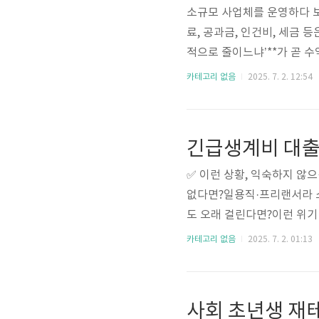
소규모 사업체를 운영하다 
료, 공과금, 인건비, 세금
적으로 줄이느냐’**가 곧 
활용 가능한 고정비 절감 노
카테고리 없음
2025. 7. 2. 12:54
정리해드립니다.🔍 실전 고
별 요금제 활용 (심야 전기요
사용량 분석 후 한전 전기요금
감 가능2. 소상공인 임대료 지
✅ 이런 상황, 익숙하지 않
없다면?일용직·프리랜서라 
도 오래 걸린다면?이런 위기
생계가 급한 서민, 청년, 
카테고리 없음
2025. 7. 2. 01:13
해결책은? 지금 가능한 긴급
20% 이하, 금융취약계층금액
법: 서민금융통합지원센터 방
되는 '신속심사' 절차 도입!서