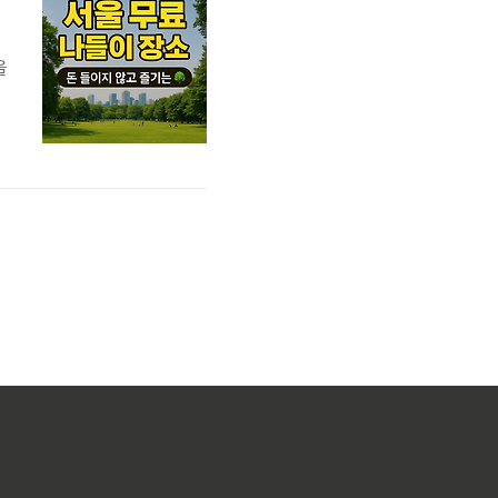
을
이
자