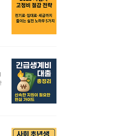
로
대
이
간
위
인