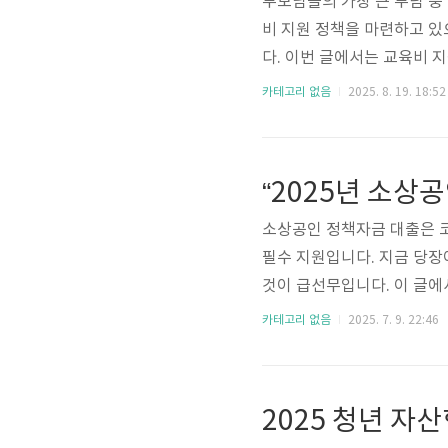
부모님들의 가장 큰 부담 중
비 지원 정책을 마련하고 있
다. 이번 글에서는 교육비 지
했습니다.🔹 교육비 지원 
카테고리 없음
2025. 8. 19. 18:52
비, 방과후학교 자유수강권,
전국 고등학교 1~3학년 대
제도 안내대학생 교육비 지원
학제도 운영👉 국가장학금 신
소상공인 정책자금 대출은 코
필수 지원입니다. 지금 당장
것이 급선무입니다. 이 글에서
상 조건에서부터 유효기간, 확
카테고리 없음
2025. 7. 9. 22:46
온라인 신청 (중소벤처기업
사이트에 접속해 회원가입 후
무제표·통장 사본 등을 업로
이 필수입니다.2. 오프라인 신