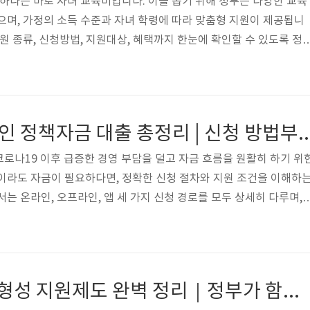
 하나는 바로 자녀 교육비입니다. 이를 돕기 위해 정부는 다양한 교육
으며, 가정의 소득 수준과 자녀 학령에 따라 맞춤형 지원이 제공됩니
원 종류, 신청방법, 지원대상, 혜택까지 한눈에 확인할 수 있도록 정
주요 제도초·중·고 교육비 지원저소득층 및 차상위계층 가구 대상급식
 학용품비 등 지원👉 초중고 교육비 지원 신청하기고등학생 무상교
상입학금, 수업료, 학교 운영지원비 등 전액 지원👉 고등학교 무상교
국가장학금 (소득분위별 차등 지원)학자금 대출 이자 지원, 특별 장
“2025년 소상공인 정책자금 대출 총정리 | 신청 방법부터 
청 안내유아 교육비 ..
로나19 이후 급증한 경영 부담을 덜고 자금 흐름을 원활히 하기 위
이라도 자금이 필요하다면, 정확한 신청 절차와 지원 조건을 이해하
는 온라인, 오프라인, 앱 세 가지 신청 경로를 모두 상세히 다루며, 
인 방법 그리고 Q&A까지 한 번에 정리했습니다.👇 ✅ 신청 방법1.
부 및 지역신용보증재단 웹사이트)소상공인 공식 포털 또는 지역신보
 로그인합니다. 온라인 신청 양식을 작성하고, 사업자등록증·최근 
드하면 됩니다. 제출서류는 PDF 또는 JPG 형식이며, 전자서명 포함
2025 청년 자산형성 지원제도 완벽 정리｜정부가 함께 모아주는 통장
청 (관할..