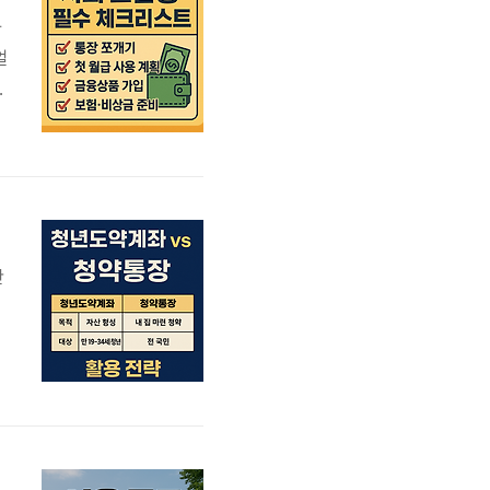
하
얼
크
액
각
펀
만
능
은
음
가