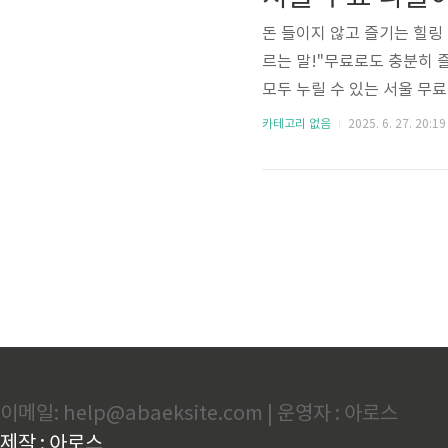
점에 반영연 최대 240만 원..
돈 들이지 않고 즐기는 힐링 
르는 말!"무료로도 충분히 즐
모두 누릴 수 있는 서울 무료
장소✅ 서브 키워드: 서울 가
카테고리 없음
2025. 6. 27. 20:19
키워드 추천: 서울 피크닉 도시
연 힐링의 정수서울숲은 서울
연인과 함께, 반려동물과 함
매트만 챙..
이메일: help@abaeksite.com | 운영자 : 아로스
제작 : 아로스