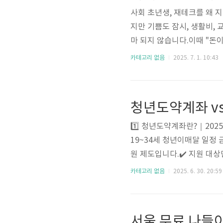
사회 초년생, 재테크를 왜 
지만 기쁨도 잠시, 생활비, 
마 되지 않습니다.이때 "돈
는 돈이 많아서 하는 게 아니
카테고리 없음
2025. 7. 1. 10:43
보다 "습관화"가 핵심!1단
지금은 버는 게 적으니 나
가 없다최소 금액이라도 ‘자
드 등 소액으로도 가능하다🧠
1️⃣ 청년도약계좌란?｜20
19~34세 청년이매달 일정
원 제도입니다.✔️ 지원 대
가입 가능✔️ 혜택납입액에 정
카테고리 없음
2025. 6. 30. 20:59
2️⃣ 청약통장이란?｜내 집
국민주택, 민영주택 등청약 
1인 1계좌만 가능✔️ 주요
서울 무료 나들이