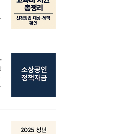
리
육
육
대상 조건까지 완벽 분석!”
한
는
대
재